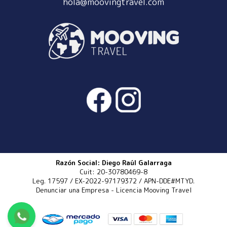
hola@moovingtravel.com
Razón Social: Diego Raúl Galarraga
Cuit: 20-30780469-8
Leg. 17597 / EX-2022-97179372 / APN-DDE#MTYD.
Denunciar una Empresa
-
Licencia Mooving Travel