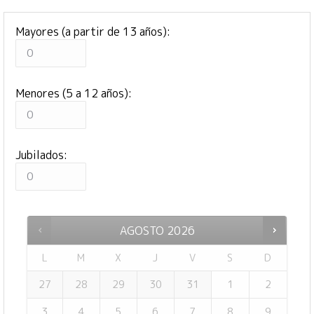
Mayores (a partir de 13 años):
Menores (5 a 12 años):
Jubilados:
AGOSTO
2026
L
M
X
J
V
S
D
27
28
29
30
31
1
2
3
4
5
6
7
8
9